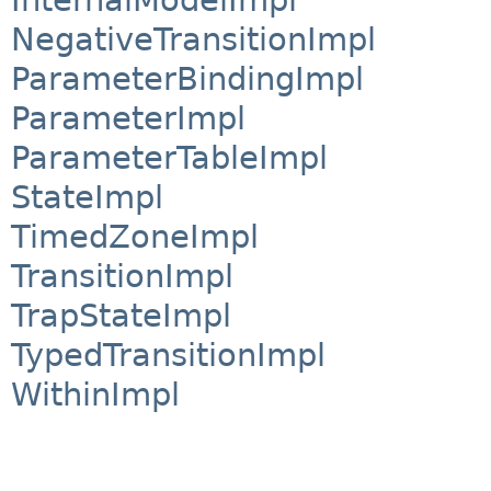
NegativeTransitionImpl
ParameterBindingImpl
ParameterImpl
ParameterTableImpl
StateImpl
TimedZoneImpl
TransitionImpl
TrapStateImpl
TypedTransitionImpl
WithinImpl