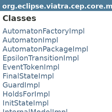
org.eclipse.viatra.cep.core
Classes
AutomatonFactoryImpl
AutomatonImpl
AutomatonPackageImpl
EpsilonTransitionImpl
EventTokenImpl
FinalStateImpl
GuardImpl
HoldsForImpl
InitStateImpl
InternalModelImpl